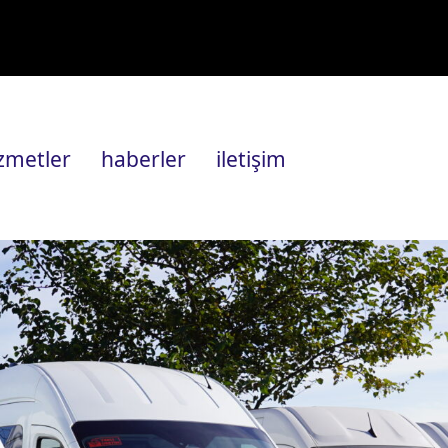
zmetler
haberler
i̇letişim