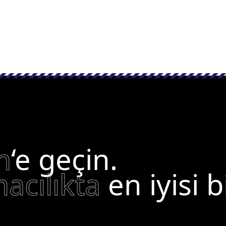
m
‘e geçin.
macılıkta
en iyisi b