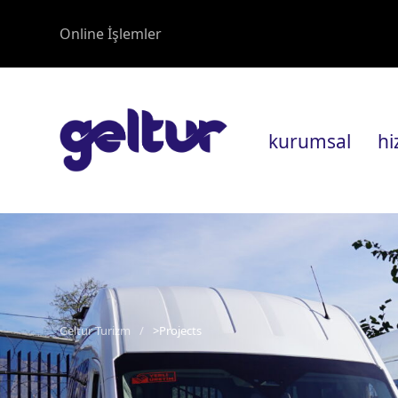
Online İşlemler
kurumsal
hi
Geltur Turizm
>
Projects