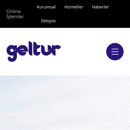
Kurumsal
Hizmetler
Haberler
Online
İşlemler
İletişim
Geltur Turizm
>
Haberler
>
Bilgi