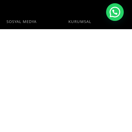
SOSYAL MEDYA
KURUMSAL
Facebook
Hakkımızda
İletişim
Linkedin
Instagram
Twitter
KARIYER
HIZMETLER
Servis Persenoli
Personel
Taşımacılığı
Ön Muhasebe
Öğrenci