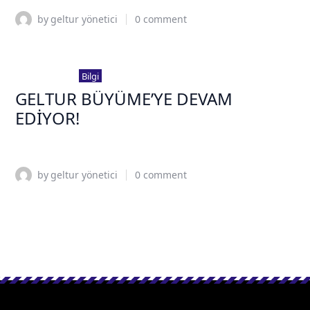
by
geltur yönetici
0
comment
14 Aralık 2022
Bilgi
GELTUR BÜYÜME’YE DEVAM
EDİYOR!
by
geltur yönetici
0
comment