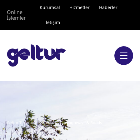
Kurumsal
Hizmetler
Haberler
Online
İşlemler
İletişim
Geltur Turizm
>
Projects
>
Highways & Roads